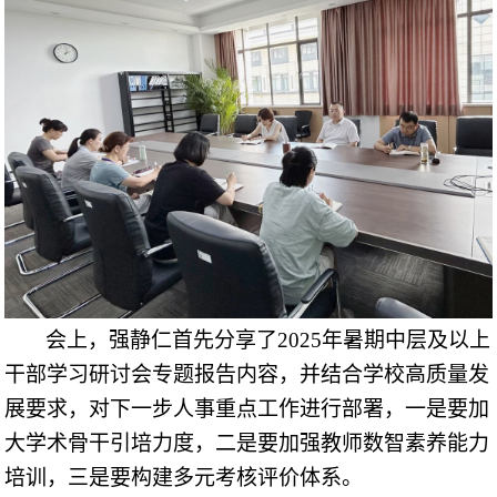
会上，强静仁首先
分享
了
2025
年暑期中层及以上
干部学习研讨
会
专题报告
内容，并
结合学校高质量发
展要求，
对下一步人事重点工作进行部署，一是要加
大学术骨干引培力度，二是要加强教师数智素养能力
培训，三是要构建多元考核评价体系。