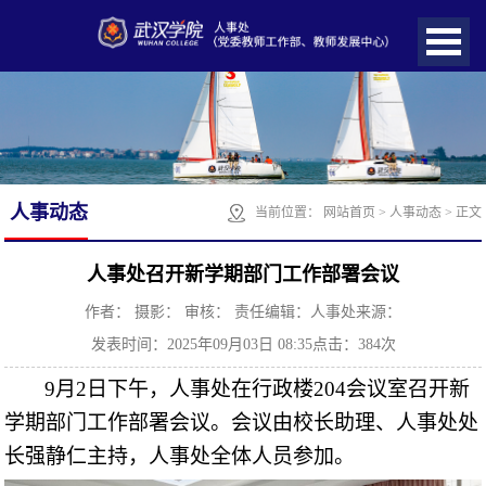
人事动态
当前位置：
网站首页
>
人事动态
> 正文
人事处召开新学期部门工作部署会议
作者：
摄影：
审核：
责任编辑：人事处
来源：
发表时间：2025年09月03日 08:35
点击：
384
次
9
月
2
日
下午
，人事处在行政楼
204
会议室召开新
学期部门工作部署会议。会议由校长助理、人事处处
长强静仁主持，人事处全体人员参加。